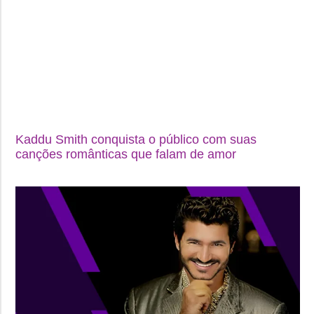
Kaddu Smith conquista o público com suas
canções românticas que falam de amor