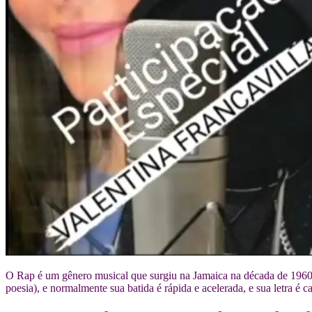
O Rap é um gênero musical que surgiu na Jamaica na década de 1960 
poesia), e normalmente sua batida é rápida e acelerada, e sua letra é