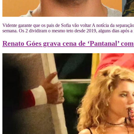
Vidente garante que os pais de Sofia vão voltar A notícia da separaç
semana. Os 2 dividiram o mesmo teto desde 2019, alguns dias após a 
Renato Góes grava cena de ‘Pantanal’ c