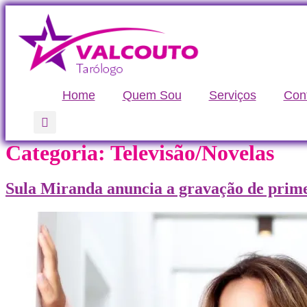
Ir
para
o
conteúdo
Home
Quem Sou
Serviços
Con
Categoria:
Televisão/Novelas
Sula Miranda anuncia a gravação de prime