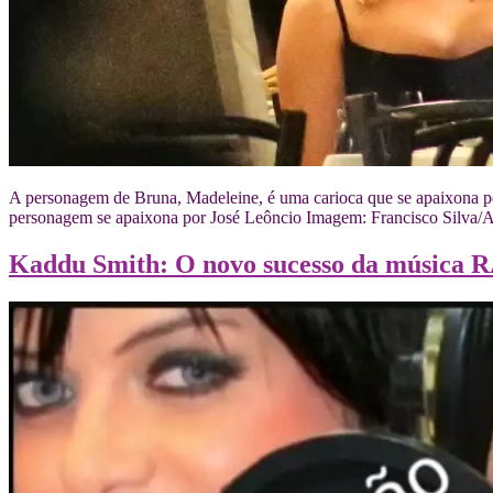
A personagem de Bruna, Madeleine, é uma carioca que se apaixona pe
personagem se apaixona por José Leôncio Imagem: Francisco Silva/A
Kaddu Smith: O novo sucesso da música 