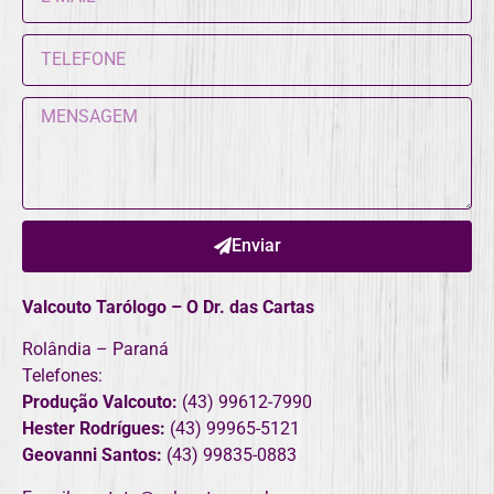
Enviar
Valcouto Tarólogo – O Dr. das Cartas
Rolândia – Paraná
Telefones:
Produção Valcouto:
(43) 99612-7990
Hester Rodrígues:
(43) 99965-5121
Geovanni Santos:
(43) 99835-0883