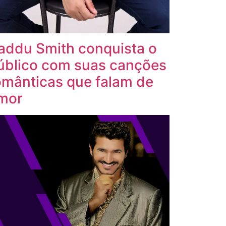
addu Smith conquista o
úblico com suas canções
omânticas que falam de
mor