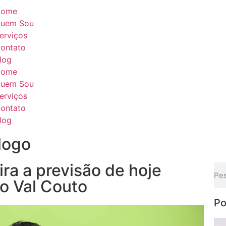
Home
uem Sou
erviços
ontato
log
Home
uem Sou
erviços
ontato
log
logo
ra a previsão de hoje
o Val Couto
Po