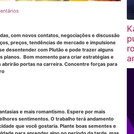
ntários
K
das, com novos contatos, negociações e discussão
p
iços, preços, tendências de mercado e impulsione
r
i se desentender com Plutão e pode trazer alguns
a
eus planos. Bom momento para criar estratégias e
abrirão portas na carreira. Concentre forças para
ro
antasias e mais romantismo. Espere por mais
elhores sentimentos. O trabalho terá andamento
cidade que você gostaria. Plante boas sementes e
uldade para aprender algo no período da tarde, mas