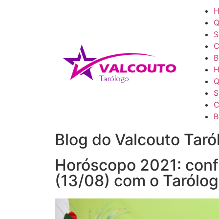
Q
S
C
B
Q
S
C
B
Blog do Valcouto Taró
Horóscopo 2021: confi
(13/08) com o Tarólog