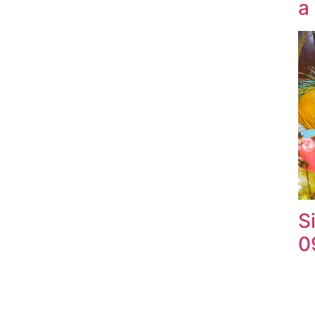
a
S
0