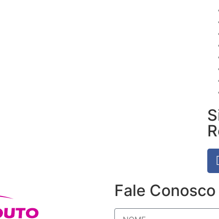
S
R
Fale Conosco