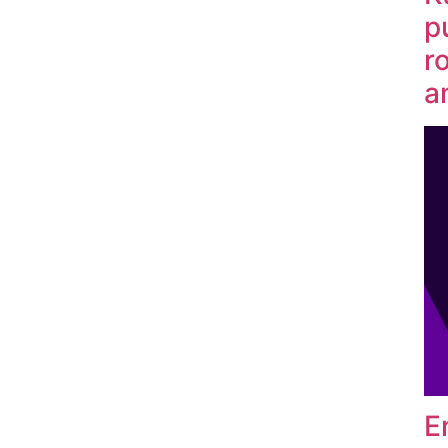
p
r
a
E