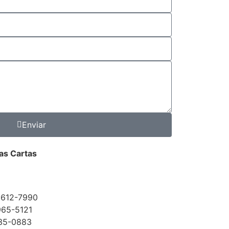
Enviar
das Cartas
9612-7990
965-5121
35-0883