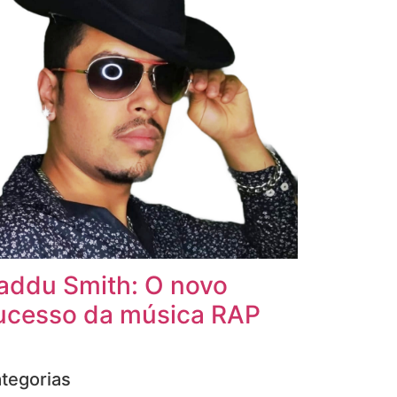
addu Smith: O novo
ucesso da música RAP
tegorias