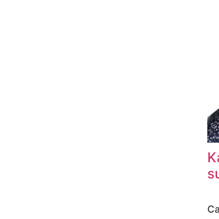
K
s
Ca