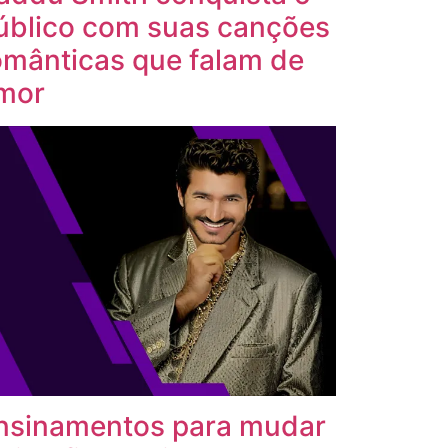
úblico com suas canções
omânticas que falam de
mor
nsinamentos para mudar