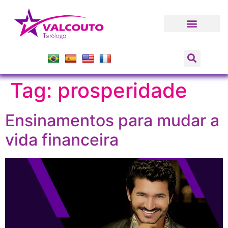
Tag:
prosperidade
Ensinamentos para mudar a
vida financeira