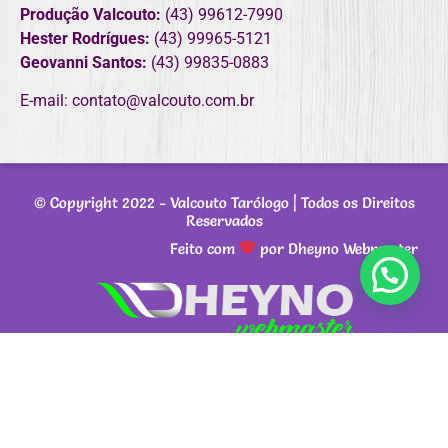
Produção Valcouto:
(43) 99612-7990
Hester Rodrígues:
(43) 99965-5121
Geovanni Santos:
(43) 99835-0883
E-mail: contato@valcouto.com.br
© Copyright 2022 -
Valcouto Tarólogo
| Todos os Direitos
Reservados
Feito com
por Dheyno Webmaster