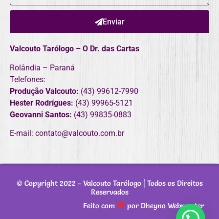
Enviar
Valcouto Tarólogo – O Dr. das Cartas
Rolândia – Paraná
Telefones:
Produção Valcouto:
(43) 99612-7990
Hester Rodrígues:
(43) 99965-5121
Geovanni Santos:
(43) 99835-0883
E-mail: contato@valcouto.com.br
© Copyright 2022 -
Valcouto Tarólogo
| Todos os Direitos
Reservados
Feito com
por Dheyno Webmaster